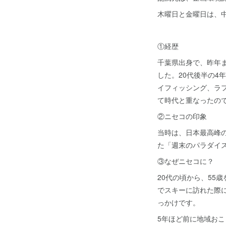
木曜日と金曜日は、
①経歴
千葉県出身で、昨年
した。20代後半の
イフィッシング、ラ
て時代と重なったの
②ニセコの印象
当時は、日本最高峰
た「週末のパラダイ
③なぜニセコに？
20代の頃から、55
でスキーに訪れた際
っかけです。
5年ほど前に地域お