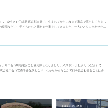
ょうじ ゆうき）①経歴 東京都出身で、生まれてからこれまで東京で暮らしてきまし
の現場などで、子どもたちと関わる仕事をしてきました。一人ひとりに合わせた…
5月よりニセコ町地域おこし協力隊となりました。米澤 翼（よねざわ つばさ）で
株式会社ニセコ雪森考舎配属となり、なかなかまちなかで顔を見合わせることは少…
2026.04.29 02:46