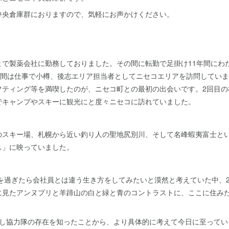
中央倉庫群におりますので、気軽にお声かけください。
まで製薬会社に勤務しておりました。その間に転勤で足掛け11年間にわ
4年間は仕事で小樽、後志エリア担当者としてニセコエリアを訪問してい
フティング等を満喫したのが、ニセコ町との最初の出会いです。2回目の
でキャンプやスキーに観光にと度々ニセコに訪れていました。
のスキー場、札幌から近い釣り人の聖地尻別川、そして名峰蝦夷富士と
ス」に映っていました。
歳を過ぎたら会社員とは違う生き方をしてみたいと漠然と考えていた中、2
に見たアンヌプリと羊蹄山の白と緑と青のコントラストに、ここに住み
こし協力隊の存在を知ったことから、より具体的に考えて今日に至ってい