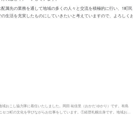
は配属先の業務を通して地域の多くの人々と交流を積極的に行い、1町民
での生活を充実したものにしていきたいと考えていますので、よろしく
町地域おこし協力隊に着任いたしました。岡田 祐佳里（おかだ ゆかり）です。有島
ニセコ町の文化を学びながらお仕事をしています。①経歴札幌出身です。地域お…