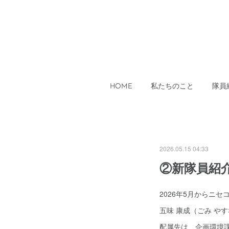
HOME
私たちのこと
隊員
2026.05.15 04:33
②新隊員紹
2026年5月からニ
五味 康成（ごみ や
配属先は、企画環境