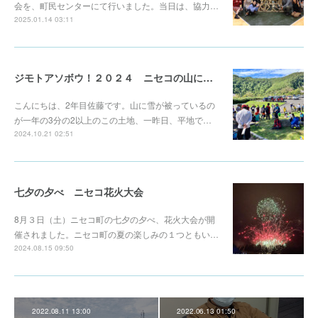
会を、町民センターにて行いました。当日は、協力…
2025.01.14 03:11
ジモトアソボウ！２０２４ ニセコの山にのぼろうヨ！
こんにちは、2年目佐藤です。山に雪が被っているの
が一年の3分の2以上のこの土地、一昨日、平地で…
2024.10.21 02:51
七夕の夕べ ニセコ花火大会
8月３日（土）ニセコ町の七夕の夕べ、花火大会が開
催されました。ニセコ町の夏の楽しみの１つともい…
2024.08.15 09:50
2022.08.11 13:00
2022.06.13 01:50