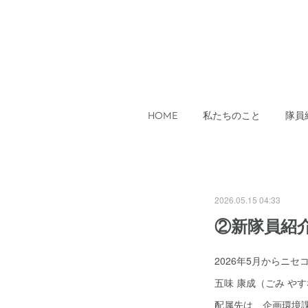
HOME
私たちのこと
隊員
2026.05.15 04:33
②新隊員紹
2026年5月からニ
五味 康成（ごみ や
配属先は、企画環境