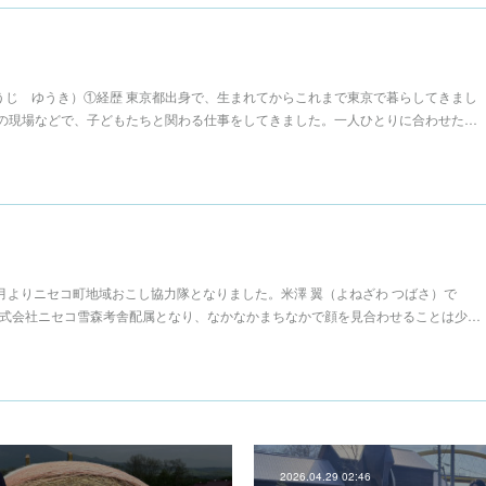
ょうじ ゆうき）①経歴 東京都出身で、生まれてからこれまで東京で暮らしてきまし
の現場などで、子どもたちと関わる仕事をしてきました。一人ひとりに合わせた…
5月よりニセコ町地域おこし協力隊となりました。米澤 翼（よねざわ つばさ）で
株式会社ニセコ雪森考舎配属となり、なかなかまちなかで顔を見合わせることは少…
2026.04.29 02:46