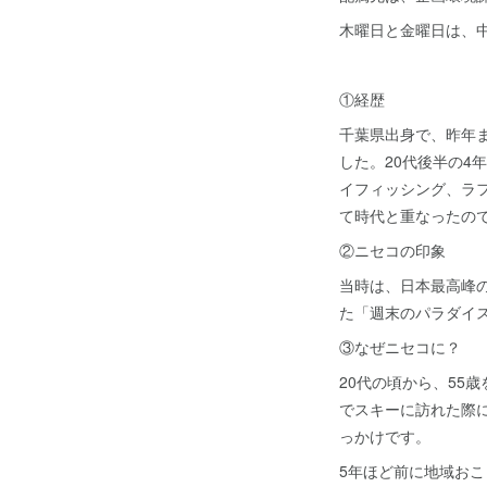
木曜日と金曜日は、
①経歴
千葉県出身で、昨年
した。20代後半の
イフィッシング、ラ
て時代と重なったの
②ニセコの印象
当時は、日本最高峰
た「週末のパラダイ
③なぜニセコに？
20代の頃から、55
でスキーに訪れた際
っかけです。
5年ほど前に地域お