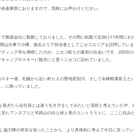
中央倉庫群におりますので、気軽にお声かけください。
まで製薬会社に勤務しておりました。その間に転勤で足掛け11年間にわ
4年間は仕事で小樽、後志エリア担当者としてニセコエリアを訪問してい
フティング等を満喫したのが、ニセコ町との最初の出会いです。2回目の
でキャンプやスキーに観光にと度々ニセコに訪れていました。
のスキー場、札幌から近い釣り人の聖地尻別川、そして名峰蝦夷富士と
ス」に映っていました。
歳を過ぎたら会社員とは違う生き方をしてみたいと漠然と考えていた中、2
に見たアンヌプリと羊蹄山の白と緑と青のコントラストに、ここに住み
こし協力隊の存在を知ったことから、より具体的に考えて今日に至ってい