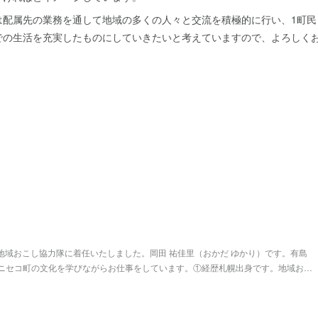
は配属先の業務を通して地域の多くの人々と交流を積極的に行い、1町民
での生活を充実したものにしていきたいと考えていますので、よろしく
町地域おこし協力隊に着任いたしました。岡田 祐佳里（おかだ ゆかり）です。有島
ニセコ町の文化を学びながらお仕事をしています。①経歴札幌出身です。地域お…