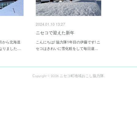
2024.01.10 13:27
ニセコで迎えた新年
1月から北海道
こんにちは! 協力隊1年目の伊藤です! ニ
なりました…
セコはきれいに雪化粧をして毎日違…
Copyright ©
2026
ニセコ町地域おこし協力隊
.