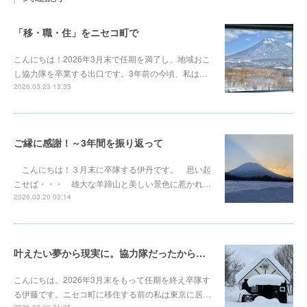
「移・職・住」をニセコ町で
こんにちは！2026年3月末で任期を満了し、地域おこ
し協力隊を卒業する出口です。3年前の今頃、私は…
2026.03.23 13:35
ご縁に感謝！～3年間を振り返って
こんにちは！３月末に卒隊する伊丹です。 思い起
こせば・・・ 雄大な羊蹄山と美しい景色に惹かれ…
2026.03.20 03:14
叶えたい夢から現実に。協力隊だったから根を張ることが出来た。
こんにちは。2026年3月末をもって任期を終え卒隊す
る伊藤です。ニセコ町に移住する前の私は東京に居…