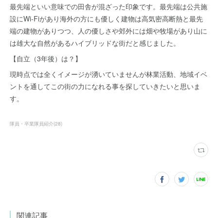
最先端といい意味での田舎が混ざった印象です。最先端は公共施
設にWi-Fiがあり海外の方にも優しく建物は高気密高断熱と最先
端の建物がありつつ、人の優しさや郊外には畑や牧場があり山に
は雄大な自然があるハイブリッドな街だと感じました。
【自立（3年後）は？】
現時点では全くイメージが湧いていませんが林業活動、地域イベ
ントを通してこの街の力になれる事を探していきたいと思いま
す。
隊員・卒業隊員紹介
(
28
)
関連記事