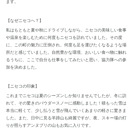
ます。
【なぜニセコへ？】
私はもともと夏や秋にドライブしながら、ニセコの美味しい食事
や温泉を楽しむために何度もニセコを訪れていました。その度
に、この町の魅力に圧倒され、何度も足を運びたくなるような場
所だと感じていました。自然豊かな環境、おいしい食べ物に触れ
るうちに、ここで自分も仕事をしてみたいと思い、協力隊への参
加を決めました。
【ニセコの印象】
これまでニセコは夏のシーズンしか知りませんでしたが、冬に訪
れて、その驚きのパウダースノーに感動しました！積もった雪は
本当に軽くて、少し払うと雪が飛んでいくあまりの軽さに驚きま
した。また、日中に見る羊蹄山も綺麗ですが、夜、スキー場の灯
りが照らすアンヌプリの山もお気に入りです。